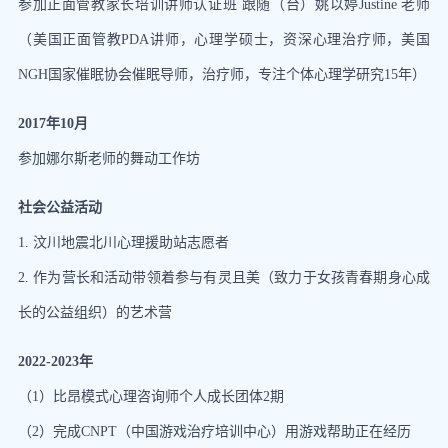
参加正面管教家长培训讲师认证班 跟随（台）姚以婷Justine 老师
（美国正面管教PDA讲师，心理学硕士，资深心理治疗师，美国
NGH国家催眠协会催眠导师，治疗师，专注个体心理学研究15年）
2017年10月
参加娜尔斯老师的舞动工作坊
社会公益活动
1. 汶川地震北川心理援助站志愿者
2. 作为营长和活动带领着参与有灵且美（致力于女孩青春期身心成
长的公益组织）的艺术营
2022-2023年
（1）比昂模式心理咨询师个人成长团体2期
（2）完成CNPT（中国游戏治疗培训中心）用游戏帮助正在经历