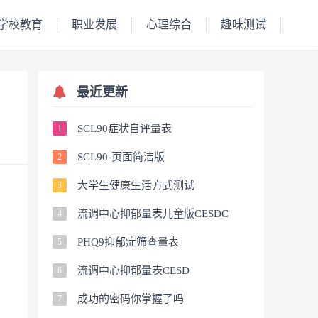
学校教育
职业发展
心理综合
趣味测试
最近更新
SCL90症状自评量表
1
SCL90-页面简洁版
2
大学生健康生活方式测试
3
流调中心抑郁量表儿童版CESDC
4
PHQ9抑郁症筛查量表
5
流调中心抑郁量表CESD
6
成功的密码你掌握了吗
7