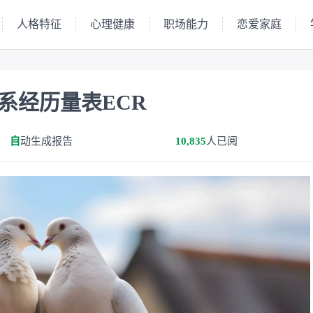
人格特征
心理健康
职场能力
恋爱家庭
们
系经历量表ECR
自
动生成报告
10,835
人已阅