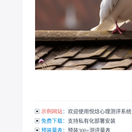
▣
示例网站
：
欢迎使用悦焓心理测评系统
▣
免费下载：
支持私有化部署安装
▣
预装量表：
预装300+测评量表