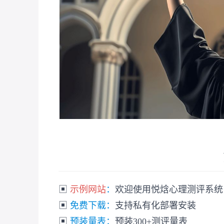
▣
示例网站
：
欢迎使用悦焓心理测评系统
▣
免费下载：
支持私有化部署安装
▣
预装量表：
预装300+测评量表