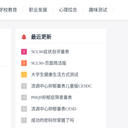
学校教育
职业发展
心理综合
趣味测试
最近更新
SCL90症状自评量表
1
SCL90-页面简洁版
2
大学生健康生活方式测试
3
流调中心抑郁量表儿童版CESDC
4
PHQ9抑郁症筛查量表
5
流调中心抑郁量表CESD
6
成功的密码你掌握了吗
7