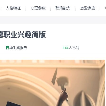
人格特征
心理健康
职场能力
恋爱家庭
们
德职业兴趣简版
自
动生成报告
144
人已阅